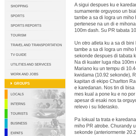
A sigui despues ku e kareda
CURACAO
SHOPPING
sumamente orguyoso un biah
SPORTS
tambe a sa di logra un miho
pertenese na un di e mihona
SPORTS REPORTS
100m dash. Su PR tabata 10
TOURISM
Un otro atleta ku a sa di bi
TRAVEL AND TRANSPORTATION
tambe a sa di logra un miho 
TV GUIDE
sekonde despues di tabata k
Na di kuater luga riba 100m d
UTILITIES AND SERVICES
Mariano ku un tempu di 10.4
WORK AND JOBS
kwidama (10.92 sekonde), R
kapitan di ekipo Charlton R
GROUPS
e karedanan. Nos tin di bisa
mes kual a pone ku e no por 
LOCALS
apesar di esaki nos ta orguy
INTERNS
relevo i su liderasko.
TOURISTS
Pa lokual ta trata e karedan
BUSINESS
miho PR atrobe. Churandy un
sekonde (anteriormente 20.20
EXPATS