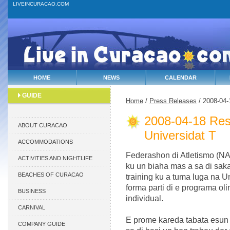
LIVEINCURACAO.COM
HOME
NEWS
CALENDAR
GUIDE
Home
/
Press Releases
/ 2008-04-
2008-04-18 Res
ABOUT CURACAO
Universidat T
ACCOMMODATIONS
Federashon di Atletismo (N
ACTIVITIES AND NIGHTLIFE
ku un biaha mas a sa di saka 
BEACHES OF CURACAO
training ku a tuma luga na U
forma parti di e programa oli
BUSINESS
individual.
CARNIVAL
E prome kareda tabata esun d
COMPANY GUIDE