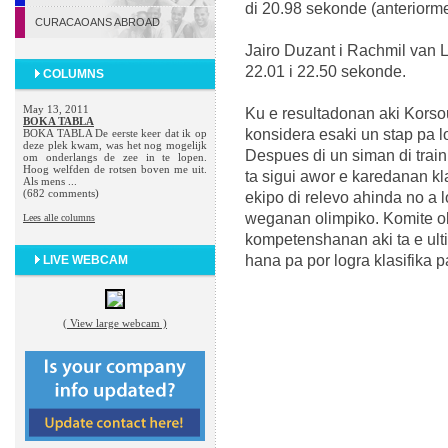
di 20.98 sekonde (anteriorme
CURACAOANS ABROAD
Jairo Duzant i Rachmil van 
22.01 i 22.50 sekonde.
COLUMNS
May 13, 2011
Ku e resultadonan aki Korsou
BOKA TABLA
konsidera esaki un stap pa l
BOKA TABLA De eerste keer dat ik op
deze plek kwam, was het nog mogelijk
Despues di un siman di train
om onderlangs de zee in te lopen.
Hoog welfden de rotsen boven me uit.
ta sigui awor e karedanan kla
Als mens ...
(682 comments)
ekipo di relevo ahinda no a 
weganan olimpiko. Komite o
Lees alle columns
kompetenshanan aki ta e ulti
hana pa por logra klasifika 
LIVE WEBCAM
( View large webcam )