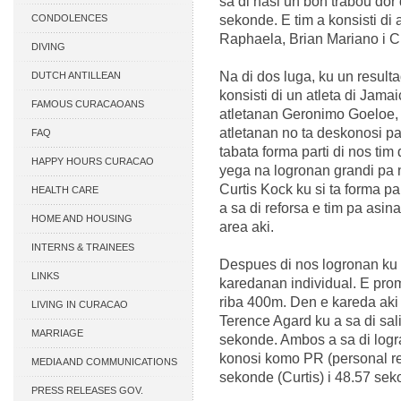
sa di hasi un bon trabou dor
CONDOLENCES
sekonde. E tim a konsisti di
Raphaela, Brian Mariano i C
DIVING
Na di dos luga, ku un resulta
DUTCH ANTILLEAN
konsisti di un atleta di Jamaic
ASSOCIATIONS
FAMOUS CURACAOANS
atletanan Geronimo Goeloe, 
atletanan no ta deskonosi pa 
FAQ
tabata forma parti di nos tim
HAPPY HOURS CURACAO
yega na logronan grandi pa 
Curtis Kock ku si ta forma pa
HEALTH CARE
a sa di reforsa e tim pa asi
HOME AND HOUSING
area aki.
INTERNS & TRAINEES
Despues di nos logronan ku e
LINKS
karedanan individual. E prom
riba 400m. Den e kareda aki 
LIVING IN CURACAO
Terence Agard ku a sa di sali 
MARRIAGE
sekonde. Ambos a sa di log
konosi komo PR (personal re
MEDIA AND COMMUNICATIONS
sekonde (Curtis) i 48.57 sek
PRESS RELEASES GOV.