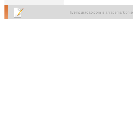
liveincuracao.com
is a trademark of
i