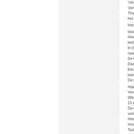
‘ni
‘pe
Tha
het
Het
waa
Hie
lei
In 
naa
De 
Daa
keu
jaa
De 
reg
Voo
Wie
10 
De 
vol
Hie
moe
Toc