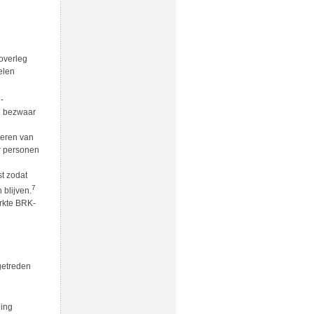
 overleg
elen
-
n bezwaar
nteren van
or personen
t zodat
7
blijven.
erkte BRK-
getreden
n
ling