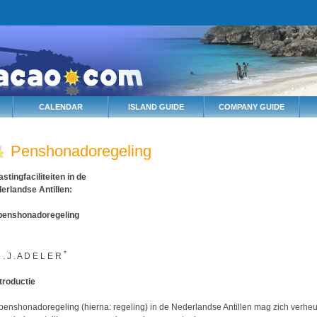
CALENDAR
ISLAND GUIDE
COMPANY GUIDE
Penshonadoregeling
astingfaciliteiten in de
erlandse Antillen:
penshonadoregeling
*
 . J . A D E L E R
ntroductie
penshonadoregeling (hierna: regeling) in de Nederlandse Antillen mag zich verhe