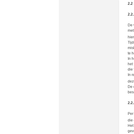
2.2
2.2
De 
met
hie
Tij
mis
te 
In 
het
die
In 
dez
De 
bes
2.2
Per
die
Het
gev