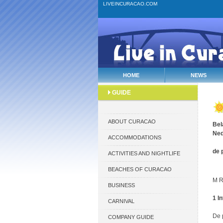
LIVEINCURACAO.COM
HOME
NEWS
GUIDE
ABOUT CURACAO
Bel
Ned
ACCOMMODATIONS
de 
ACTIVITIES AND NIGHTLIFE
BEACHES OF CURACAO
M R
BUSINESS
1 I
CARNIVAL
De 
COMPANY GUIDE