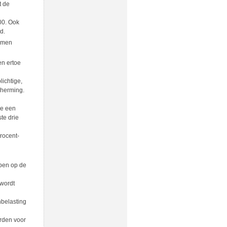
t de
00. Ook
d.
komen
en ertoe
ichtige,
cherming.
de een
te drie
rocent-
ppen op de
 wordt
nbelasting
arden voor