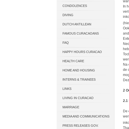
war
CONDOLENCES
In 
ver
DIVING
ink
(hi
DUTCH ANTILLEAN
Ook
and
ASSOCIATIONS
FAMOUS CURACAOANS
Ext
FAQ
Ned
heb
HAPPY HOURS CURACAO
Toc
wer
HEALTH CARE
Na 
de 
HOME AND HOUSING
mog
INTERNS & TRAINEES
Dez
LINKS
2 O
LIVING IN CURACAO
2.1
MARRIAGE
De 
wer
MEDIA AND COMMUNICATIONS
ink
PRESS RELEASES GOV.
Tha