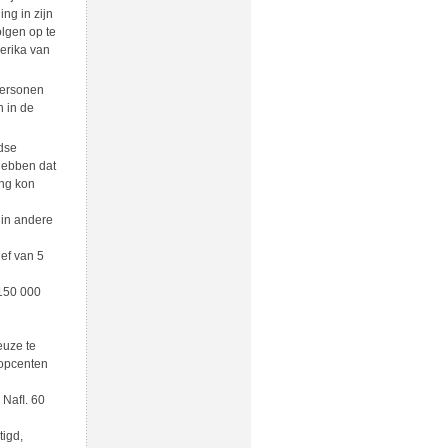
ng in zijn
lgen op te
erika van
personen
 in de
dse
 hebben dat
ing kon
 in andere
ef van 5
 150 000
euze te
 opcenten
r Naﬂ. 60
tigd,