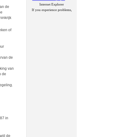
Internet Explorer
van de
If you experience problems,
se
inkrijk
nken of
uur
arvan de
rking van
n de
egeling.
87 in
wijl de