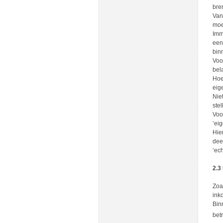
bre
Van
moe
Imm
een
bin
Voo
bel
Hoe
eig
Nie
stel
Voo
‘ei
Hie
dee
‘ech
2.3
Zoa
ink
Bin
bet