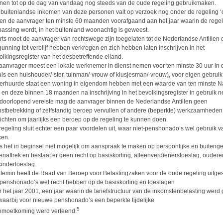
nen tot op de dag van vandaag nog steeds van de oude regeling gebruikmaken.
 buitenlandse inkomen van deze personen valt op verzoek nog onder de regeling ‘ou
ien de aanvrager ten minste 60 maanden voorafgaand aan het jaar waarin de regel
passing wordt, in het buitenland woonachtig is geweest.
rts moet de aanvrager van rechtswege zijn toegelaten tot de Nederlandse Antillen 
gunning tot verblijf hebben verkregen en zich hebben laten inschrijven in het
olkingsregister van het desbetreffende eiland.
aanvrager moest een lokale werknemer in dienst nemen voor ten minste 30 uur in
als een huishouder/-ster, tuinman/-vrouw of klusjesman/-vrouw), voor eigen gebruik
erhuurde staat een woning in eigendom hebben met een waarde van ten minste N
 en deze binnen 18 maanden na inschrijving in het bevolkingsregister in gebruik 
 doorlopend vereiste mag de aanvrager binnen de Nederlandse Antillen geen
nstbetrekking of zelfstandig beroep vervullen of andere (beperkte) werkzaamheden 
richten om jaarlijks een beroep op de regeling te kunnen doen.
regeling sluit echter een paar voordelen uit, waar niet-penshonado’s wel gebruik 
en.
is het in beginsel niet mogelijk om aanspraak te maken op persoonlijke en buiten
tenaftrek en bestaat er geen recht op basiskorting, alleenverdienerstoeslag, ouder
kindertoeslag.
ttemin heeft de Raad van Beroep voor Belastingzaken voor de oude regeling uitge
 penshonado’s wel recht hebben op de basiskorting en toeslagen
r het jaar 2001, een jaar waarin de tariefstructuur van de inkomstenbelasting werd 
waarbij voor nieuwe penshonado’s een beperkte tijdelijke
5
emoetkoming werd verleend.