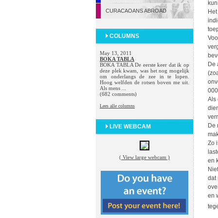
kun
CURACAOANS ABROAD
Het
ind
toe
COLUMNS
Voo
ver
May 13, 2011
bev
BOKA TABLA
De 
BOKA TABLA De eerste keer dat ik op
deze plek kwam, was het nog mogelijk
(zo
om onderlangs de zee in te lopen.
onv
Hoog welfden de rotsen boven me uit.
Als mens ...
000
(682 comments)
Als
Lees alle columns
die
ver
De 
LIVE WEBCAM
mak
Zo 
las
( View large webcam )
en 
Nie
dat
ove
en 
teg