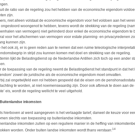
ngen.
uit de ratio van de regeling zou het hebben van de economische eigendom voldo
ten zijn.
ers, niet alleen volstaat de economische eigendom voor het voldoen aan het vere
 ongestoord woongenot te hebben, tevens wordt de strekking van de regeling (name
nenhalen van vermogen) niet gehinderd door enkel de economische eigendom te b
ral voor het afschermen van vermogen voor estate planning- en privacyredenen zo
ang kunnen zijn.
 het ook zij, er is geen reden aan te nemen dat een ruime teleologische interpretat
endomsbegrip in strijd zou kunnen komen met doel en strekking van de regeling.
ttemin lijkt de Belastingdienst op de Nederlandse Antillen zich toch op een ander s
len.
r de toepassing van de regeling neemt de Belastingdienst het standpunt in dat het 
gendom’ zowel de juridische als de economische eigendom moet omvatten.
rbij zal ongetwijfeld een rol hebben gespeeld dat de eisen om de penshonadostat
lachting te worden, al niet noemenswaardig zijn. Door ook afbreuk te doen aan de
te’ eis, wordt de regeling wellicht te veel uitgehold.
 Buitenlandse inkomsten
ls hierboven al werd aangegeven is het verlaagde tarief, danwel de keuze voor een 
omen slechts van toepassing op buitenlandse inkomsten.
nenlandse inkomsten zullen op een reguliere manier in de hefﬁng van inkomstenbe
14
rokken worden. Onder buiten landse inkomsten wordt thans verstaan: