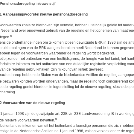
 Penshonadoregeling ‘nieuwe stijl’
.1 Aanpassingsvoorstel nieuwe penshonadoregeling
voorwaarden zoals ze hierboven zijn vermeld, hebben uiteindelijk geleid tot nader
 Nederland over ongewenst gebruik van de regeling en het opnemen van maatreg
6
rtegen.
dens de onderhandelingen om te komen tot een gewijzigde BRK in 1996 zijn de anti
bruikbepalingen van de BRK aangescherpt en heeft Nederland te kennen gegeve
hebben tegen de voorwaarden waaronder de regeling wordt toegekend.
het bijzonder het ontbreken van een leeftijdsgrens, de hoogte van het tarief, het ha
 forfaitaire inkomen en het ontbreken van een duidelijke registratie-verplichting vo
 van de regeling gebruikmaken, zijn mikpunt van kritiek geweest.
reactie daarop hebben de Staten van de Nederlandse Antillen de regeling aangepas
e bezwaren konden worden ondervangen, maar de regeling toch concurrerend kon 
oude regeling geniet hierdoor, in tegenstelling tot de nieuwe regeling, slechts bep
cherming.
.2 Voorwaarden van de nieuwe regeling
 1 januari 1998 zijn de gewijzigde art. 23B t/m 23E Landverordening IB in werking 
8
 de nieuwe voorwaarden bevatten.
 buitenlandse inkomen van uit het buitenland afkomstige personen die zich hebbe
estigd in de Nederlandse Antillen na 1 januari 1998, valt op verzoek onder de rege