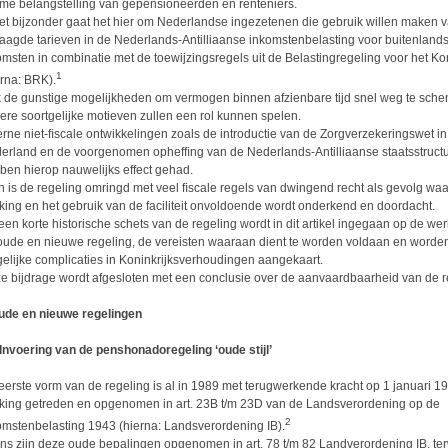
me belangstelling van gepensioneerden en renteniers.
het bijzonder gaat het hier om Nederlandse ingezetenen die gebruik willen maken 
laagde tarieven in de Nederlands-Antilliaanse inkomstenbelasting voor buitenland
omsten in combinatie met de toewijzingsregels uit de Belastingregeling voor het Kon
1
erna: BRK).
 de gunstige mogelijkheden om vermogen binnen afzienbare tijd snel weg te sche
ere soortgelijke motieven zullen een rol kunnen spelen.
erne niet-ﬁscale ontwikkelingen zoals de introductie van de Zorgverzekeringswet in
erland en de voorgenomen ophefﬁng van de Nederlands-Antilliaanse staatsstruct
ben hierop nauwelijks effect gehad.
h is de regeling omringd met veel ﬁscale regels van dwingend recht als gevolg wa
king en het gebruik van de faciliteit onvoldoende wordt onderkend en doordacht.
een korte historische schets van de regeling wordt in dit artikel ingegaan op de we
oude en nieuwe regeling, de vereisten waaraan dient te worden voldaan en worde
elijke complicaties in Koninkrijksverhoudingen aangekaart.
e bijdrage wordt afgesloten met een conclusie over de aanvaardbaarheid van de r
ude en nieuwe regelingen
 Invoering van de penshonadoregeling ‘oude stijl’
eerste vorm van de regeling is al in 1989 met terugwerkende kracht op 1 januari 19
king getreden en opgenomen in art. 23B t/m 23D van de Landsverordening op de
2
omstenbelasting 1943 (hierna: Landsverordening IB).
ns zijn deze oude bepalingen opgenomen in art. 78 t/m 82 Landverordening IB, ter