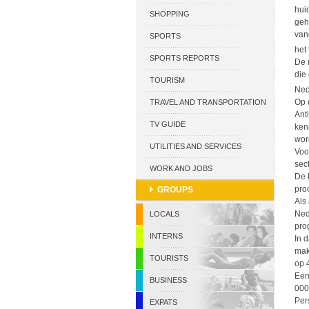
hui
CURACAO
SHOPPING
geh
van
SPORTS
het
SPORTS REPORTS
De 
die
TOURISM
Ned
Op 
TRAVEL AND TRANSPORTATION
Ant
TV GUIDE
ken
wor
UTILITIES AND SERVICES
Voo
sec
WORK AND JOBS
De 
pro
GROUPS
Als
Ned
LOCALS
pro
INTERNS
In 
mak
TOURISTS
op 
Een
BUSINESS
000
Per
EXPATS