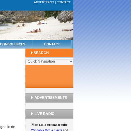
ADVERTISING
|
CONTACT
CONDOLENCES
CONTACT
SEARCH
ADVERTISEMENTS
LIVE RADIO
Most radio streams require
ugen in de
Windows Media player
and