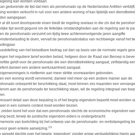
regeling kan worden voldaan.
kan gedurende de tijd dat men als penshonado op de Nederlandse Antillen verblijft
ing worden verkocht in ruil voor een andere woning of kan tijdelijk een dienstbetre
den aangegaan.
r al dit soort doorlopende eisen biedt de regeling soelaas in die zin dat de pensh
elijke tijd wordt gegund om de feitelijke omstandigheden aan de regeling aan te pa
ien de penshonado verzuimt om tijdig twee achtereenvolgende jaren aangifte
omstenbelasting te doen, vervalt de penshonadostatus van rechtswege vanaf het 
stingjaar.
vaststelling van het belastbare bedrag zal dan op basis van de normale regels ge
tegen het reguliere tarief worden belast, hetgeen door de Raad van Beroep is beves
zelfde geldt voor de penshonado die een dienstbetrekking aangaat, zelfstandig ee
oefent danwel een andere werkzaamheid aangaat.
eigenwoningeis is niettemin aan meer strikte voorwaarden gebonden.
ien een woning wordt vervreemd, danwel niet meer op een andere manier aan de
shonado onbeperkt ter beschikking staat, moet binnen zes maanden een vervange
erom aan de penshonado ter beschikking staan, wil de regeling integraal van toe
ven.
eressant detail aan deze bepaling is of het begrip eigendom beperkt moet worden o
wel in een ruimere context moet worden bezien.
t zelden komt het voor dat een penshonado slechts de economische eigendom va
ing bezit, terwijl de juridische eigendom elders is ondergebracht.
memorie van toelichting bij het ontwerp van de penshonado- en rentistaregeling bi
13
rvoor geen enkele aanwijzing.
 spreekt slechts over het begrip ‘eigendom’ zonder enige verduidelijking hierin aa