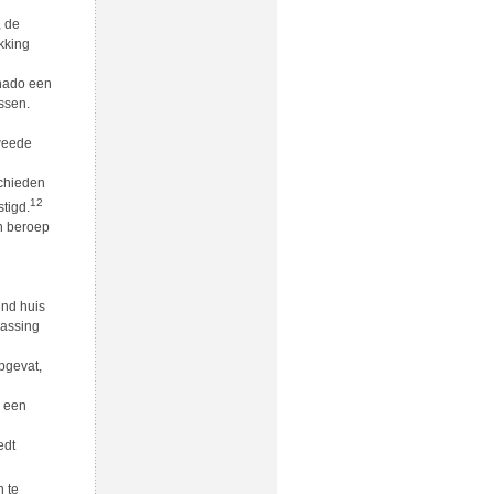
, de
kking
onado een
ssen.
tweede
schieden
12
tigd.
n beroep
nd huis
passing
pgevat,
n een
edt
n te