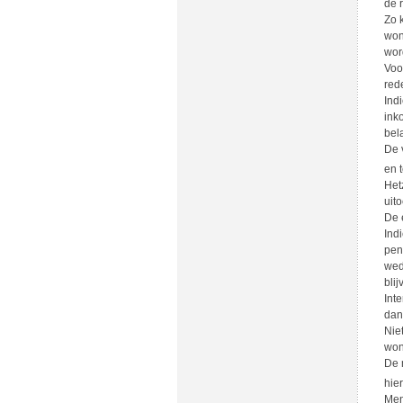
de 
Zo 
won
wor
Voo
red
Ind
ink
bela
De 
en 
Het
uit
De 
Ind
pen
wed
blij
Int
dan
Nie
won
De 
hie
Men