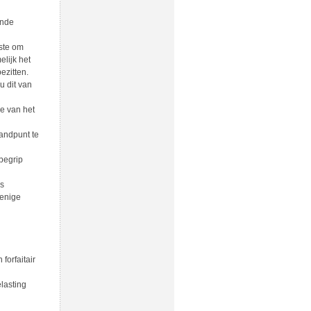
ende
iste om
lijk het
ezitten.
u dit van
ie van het
tandpunt te
begrip
us
 enige
forfaitair
lasting