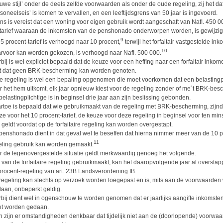
euwe stijl’ onder de deels zelfde voorwaarden als onder de oude regeling, zij het da
rsoneelseis’ is komen te vervallen, en een leeftijdsgrens van 50 jaar is ingevoerd.
ns is vereist dat een woning voor eigen gebruik wordt aangeschaft van Naﬂ. 450 0
 tarief waaraan de inkomsten van de penshonado onderworpen worden, is gewijzig
9
 5 procent-tarief is verhoogd naar 10 procent,
terwijl het forfaitair vastgestelde in
10
rvoor kan worden gekozen, is verhoogd naar Naﬂ. 500 000.
rbij is wel expliciet bepaald dat de keuze voor een hefﬁng naar een forfaitair inkom
dt dat geen BRK-bescherming kan worden genoten.
de regeling is wel een bepaling opgenomen die moet voorkomen dat een belastingpl
r het hem uitkomt, elk jaar opnieuw kiest voor de regeling zonder of me´t BRK-bes
belastingplichtige is in beginsel drie jaar aan zijn beslissing gebonden.
rtoe is bepaald dat wie gebruikmaakt van de regeling met BRK-bescherming, zijn
ze voor het 10 procent-tarief, de keuze voor deze regeling in beginsel voor ten mins
r geldt voordat op de forfaitaire regeling kan worden overgestapt.
penshonado dient in dat geval wel te beseffen dat hierna nimmer meer van de 10 p
11
eling gebruik kan worden gemaakt.
r de tegenovergestelde situatie geldt merkwaardig genoeg het volgende.
 van de forfaitaire regeling gebruikmaakt, kan het daaropvolgende jaar al oversta
procent-regeling van art. 23B Landsverordening IB.
regeling kan slechts op verzoek worden toegepast en is, mits aan de voorwaarden
daan, onbeperkt geldig.
rbij dient wel in ogenschouw te worden genomen dat er jaarlijks aangifte inkomste
t worden gedaan.
h zijn er omstandigheden denkbaar dat tijdelijk niet aan de (doorlopende) voorwa