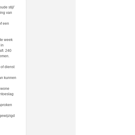
de stijl’
ing van
of een
 de week
 in
aﬂ. 240
nemen.
of dienst
van kunnen
gewone
entoeslag
sproken
gewijzigd