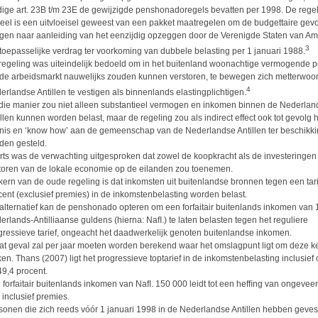
dige art. 23B t/m 23E de gewijzigde penshonadoregels bevatten per 1998. De regeli
eel is een uitvloeisel geweest van een pakket maatregelen om de budgettaire gevo
gen naar aanleiding van het eenzijdig opzeggen door de Verenigde Staten van Am
3
 toepasselijke verdrag ter voorkoming van dubbele belasting per 1 januari 1988.
regeling was uiteindelijk bedoeld om in het buitenland woonachtige vermogende 
 de arbeidsmarkt nauwelijks zouden kunnen verstoren, te bewegen zich metterwoon
4
erlandse Antillen te vestigen als binnenlands elastingplichtigen.
die manier zou niet alleen substantieel vermogen en inkomen binnen de Nederlan
illen kunnen worden belast, maar de regeling zou als indirect effect ook tot gevolg
nis en ‘know how’ aan de gemeenschap van de Nederlandse Antillen ter beschikk
den gesteld.
rts was de verwachting uitgesproken dat zowel de koopkracht als de investeringen
toren van de lokale economie op de eilanden zou toenemen.
kern van de oude regeling is dat inkomsten uit buitenlandse bronnen tegen een tari
cent (exclusief premies) in de inkomstenbelasting worden belast.
 alternatief kan de penshonado opteren om een forfaitair buitenlands inkomen van
erlands-Antilliaanse guldens (hierna: Naﬂ.) te laten belasten tegen het reguliere
gressieve tarief, ongeacht het daadwerkelijk genoten buitenlandse inkomen.
dat geval zal per jaar moeten worden berekend waar het omslagpunt ligt om deze k
en. Thans (2007) ligt het progressieve toptarief in de inkomstenbelasting inclusief
49,4 procent.
 forfaitair buitenlands inkomen van Naﬂ. 150 000 leidt tot een hefﬁng van ongevee
 inclusief premies.
sonen die zich reeds vóór 1 januari 1998 in de Nederlandse Antillen hebben geves